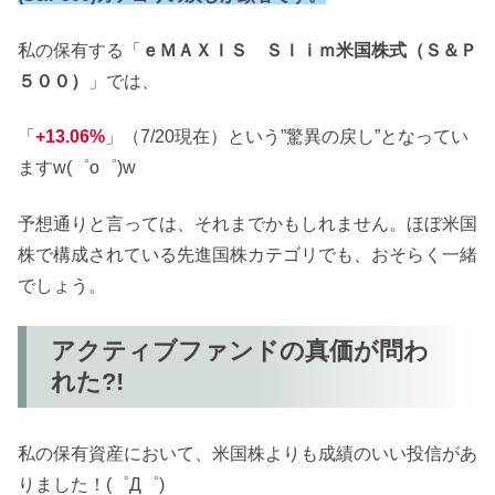
私の保有する「
ｅＭＡＸＩＳ Ｓｌｉｍ米国株式（Ｓ＆Ｐ
５００）
」では、
「
+13.06%
」（7/20現在）という”驚異の戻し”となってい
ますw(゜o゜)w
予想通りと言っては、それまでかもしれません。ほぼ米国
株で構成されている先進国株カテゴリでも、おそらく一緒
でしょう。
アクティブファンドの真価が問わ
れた?!
私の保有資産において、米国株よりも成績のいい投信があ
りました！(゜Д゜)