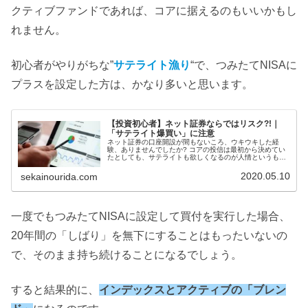
クティブファンドであれば、コアに据えるのもいいかもし
れません。
初心者がやりがちな”
サテライト漁り
“で、つみたてNISAに
プラスを設定した方は、かなり多いと思います。
【投資初心者】ネット証券ならではリスク?!｜
「サテライト爆買い」に注意
ネット証券の口座開設が間もないころ、ウキウキした経
験、ありませんでしたか? コアの投信は最初から決めてい
たとしても、サテライトも欲しくなるのが人情というもの
です。初めて見る魅力的な投信にのめりこんで、ポンポン
買い付けても、何もいいことはないのです。
2020.05.10
sekainourida.com
一度でもつみたてNISAに設定して買付を実行した場合、
20年間の「しばり」を無下にすることはもったいないの
で、そのまま持ち続けることになるでしょう。
すると結果的に、
インデックスとアクティブの「ブレン