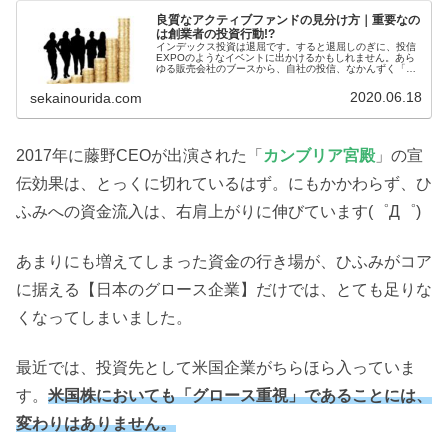
良質なアクティブファンドの見分け方｜重要なの
は創業者の投資行動!?
インデックス投資は退屈です。すると退屈しのぎに、投信
EXPOのようなイベントに出かけるかもしれません。あら
ゆる販売会社のブースから、自社の投信、なかんずく「ア
クティブファンド」のパンフを持たされます。その投信が
買うに値するかどうかの根拠を紹介します。
2020.06.18
sekainourida.com
2017年に藤野CEOが出演された「
カンブリア宮殿
」の宣
伝効果は、とっくに切れているはず。にもかかわらず、ひ
ふみへの資金流入は、右肩上がりに伸びています(゜Д゜)
あまりにも増えてしまった資金の行き場が、ひふみがコア
に据える【日本のグロース企業】だけでは、とても足りな
くなってしまいました。
最近では、投資先として米国企業がちらほら入っていま
す。
米国株においても「グロース重視」であることには、
変わりはありません。