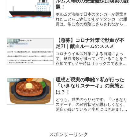
ルムズ海峡の安全確保は喫緊の課
題！
ホルムズ海峡で日本のタンカーが襲撃さ
れたことをご存知ですか？タンカーの船
員は、常に命の危険にさらされながらの
航行を余儀なくされています。しかし、
タンカーに自衛隊の護衛艦を数隻随行さ
せるだけで、この問題は解決されるので
【急募】コロナ対策で献血が不
時事考察
す。
足?!｜献血ルームのススメ
コロナウイルス対策による自粛によっ
て、献血者数が減っていていることをご
存知ですか? 平時はリラックスできるス
ポットとして、混雑していることが多い
献血ルームに行かれるなら、今が適切な
ようです。まだ献血の経験が無い方は、
理想と現実の乖離？私が行った
時事考察
この機会に献血に訪れてみることをオス
「いきなりステーキ」の実態と
スメします。
は？！
どうも。世界のうりだです。「いきなり
ステーキ」の経営状況が思わしくなく、
閉店が続いていると小耳にはさみまし
た。どの店舗も混雑しているイメージし
かないので、不思議です。先日、まだす
いていた店舗を見つけたので、初めて飛
び込みました。とりあえず、...
スポンサーリンク