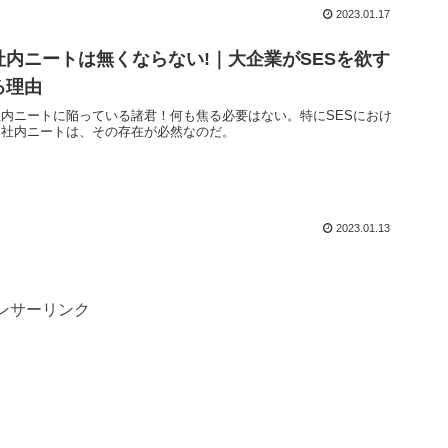
2023.01.17
社内ニートは無くならない!｜大企業がSESを欲す
る理由
社内ニートに陥っている諸君！何も焦る必要はない。特にSESにおけ
る社内ニートは、その存在が必然なのだ。
2023.01.13
ンサーリンク