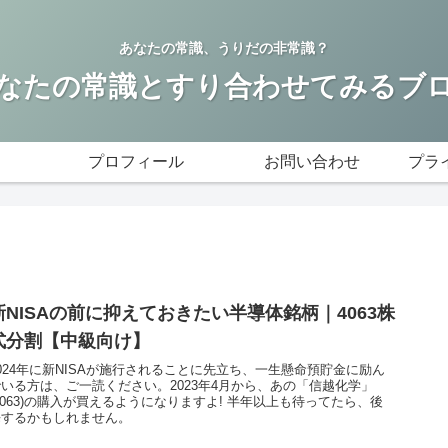
あなたの常識、うりだの非常識？
なたの常識とすり合わせてみるブ
プロフィール
お問い合わせ
プラ
新NISAの前に抑えておきたい半導体銘柄｜4063株
式分割【中級向け】
024年に新NISAが施行されることに先立ち、一生懸命預貯金に励ん
でいる方は、ご一読ください。2023年4月から、あの「信越化学」
4063)の購入が買えるようになりますよ! 半年以上も待ってたら、後
悔するかもしれません。