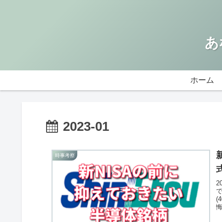
あ
ホーム
2023-01
時事考察
2
(