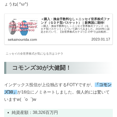
ょうね( ^ω^)
＜購入・換金手数料なし＞ニッセイ世界株式ファ
ンド（ＧＤＰ型バスケット）｜新興国に期待!
＜購入・換金手数料なし＞ニッセイ世界株式ファンド（Ｇ
ＤＰ型バスケット）について調べてみました。2020年に設
定されていて、【全世界株式カテゴリ】の中では比較的新
しい投信です。他社投信とは異なり、GDP比率で資産配分
を決めています。結果的に新興国の割合が高くなっていま
2023.01.17
sekainourida.com
す。
ニッセイの全世界株式が気になる方はコチラ
コモンズ30が大健闘！
インデックス投信が上位独占するFOTYですが、
「コモン
ズ30」
が16位にノミネートしました。個人的には驚いて
いますw(゜o゜)w
純資産額：38,326百万円