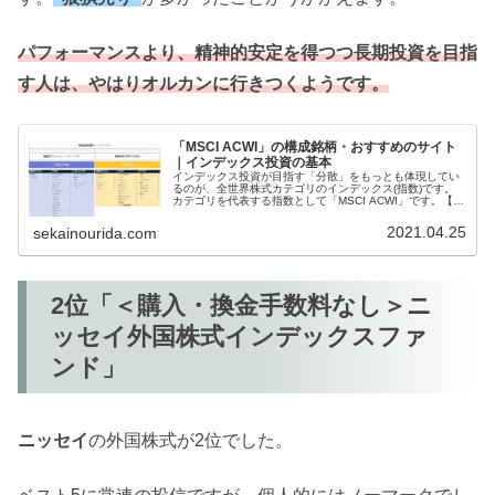
パフォーマンスより、精神的安定を得つつ長期投資を目指
す人は、やはりオルカンに
行きつく
ようです。
「MSCI ACWI」の構成銘柄・おすすめのサイト
｜インデックス投資の基本
インデックス投資が目指す「分散」をもっとも体現してい
るのが、全世界株式カテゴリのインデックス(指数)です。
カテゴリを代表する指数として「MSCI ACWI」です。【全
世界】という言葉に、ひょっとして壮大な幻想を抱かれて
いるかもしれません。株式における全世界は、意外と限定
2021.04.25
sekainourida.com
的なのです。
2位「＜購入・換金手数料なし＞ニ
ッセイ外国株式インデックスファ
ンド」
ニッセイ
の外国株式が2位でした。