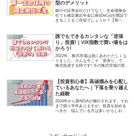
型のデメリット
銀行や証券会社だけでなく、生命保険会
社でも確定拠出年金口座(iDeCo)を開設で
きることをご存知でしょうか？【第一生
命保険】は、他社に先駆けてiDeCoを開始
しています。セールスレディにiDeCo開設
を勧められた方、この記事を読んで踏み
誰でもできるカンタンな「逆張
できる投資
とどまってください。
り」投資!｜VIX指数で買い場をは
かろう!
2022年、株式市場は急にあわただしくな
りました。そんな今こそ「逆張り」で、
株式投資する時です! 今の株式市場の荒れ
具合を示すのが【VIX指数】です。VIX指
数が30を超えると、株価が相対的に安く
なっている可能性が高いのです。
【投資初心者】高値掴みを心配し
できる投資
ているあなたへ｜下落を乗り越え
た経験
2024年から新NISAが施行されます。それ
まで残り半年ありますが、投資を始める
べきか、悩んでいる方は多いかもしれま
せん。その懸念点は、上昇相場で始めた
ゆえの「高値掴み」ではないでしょうか?
実は私も高値掴みで初めて、あっという
間に下落した経験を持っています。
スポンサーリンク