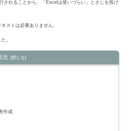
されることから、「Excelは使いづらい」とさじを投げ
lテキストは必要ありません。
した。
目次
表作成