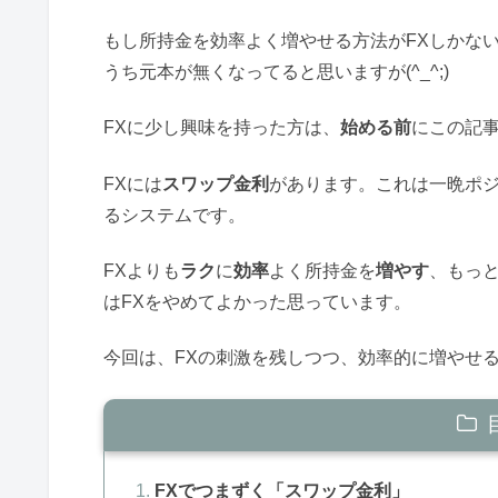
もし所持金を効率よく増やせる方法がFXしかな
うち元本が無くなってると思いますが(^_^;)
FXに少し興味を持った方は、
始める前
にこの記
FXには
スワップ金利
があります。これは一晩ポ
るシステムです。
FXよりも
ラク
に
効率
よく所持金を
増やす
、もっ
はFXをやめてよかった思っています。
今回は、FXの刺激を残しつつ、効率的に増やせ
FXでつまずく「スワップ金利」