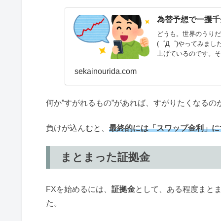
為替予想で一攫千
どうも。世界のうりだ
(゜Д゜)やってみま
上げているのです。そ
指定した通貨に対...
sekainourida.com
何か”すがれるもの”があれば、すがりたくなるの
負けが込んむと、
最終的には「スワップ金利」に
まとまった証拠金
FXを始めるには、
証拠金
として、ある程度まとま
た。