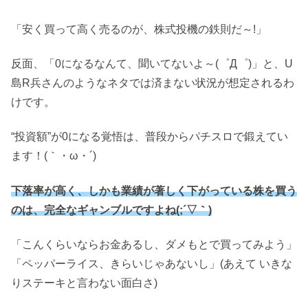
「安く買って高く売るのが、株式投機の鉄則だ～!」
反面、「0になるなんて、聞いてないよ～(゜Д゜)」と、U
島R兵さんのようなネタでは済まない状況が想定されるわ
けです。
“投資額”が0になる覚悟は、普段からパチスロで鍛えてい
ます！(｀・ω・´)ゞ
下落率が高く、しかも業績が著しく下がっている株を買う
のは、完全なギャンブルですよね(;´▽｀)
「こんくらいならお金あるし、ダメもとで買ってみよう」
「ペッパーライス、きらいじゃあないし」(あえて いきな
りステーキと言わない面白さ)