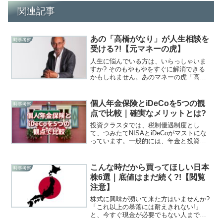
関連記事
あの「高橋がなり」が人生相談を
時事考察
受ける?!【元マネーの虎】
人生に悩んでいる方は、いらっしゃいま
すか? そのもやもやをすぐに解消できる
かもしれません。あのマネーの虎「高橋
がなり」氏は、なんと人生相談を受けて
います! 相談はYouTubeで放送されていま
す。マネ虎とは違い相談者の顔は映ら
個人年金保険とiDeCoを5つの観
時事考察
ず、がなり社長の表情が余すことなく見
点で比較｜確実なメリットとは?
られます。
投資クラスタでは、税制優遇制度とし
て、つみたてNISAとiDeCoがマストにな
っています。一般的には、年金と投資は
別物として扱われています。年金と親和
性が高いと思われている【保険】には
「個人年金保険」があります。結論は
こんな時だから買ってほしい日本
時事考察
iDeCoをおすすめしますが、5つの観点で
株6選｜底値はまだ続く?!【閲覧
比較してみました。
注意】
株式に興味が湧いて来た方はいませんか?
「これ以上の暴落には耐えきれない!」
と、今すぐ現金が必要でもない人まで