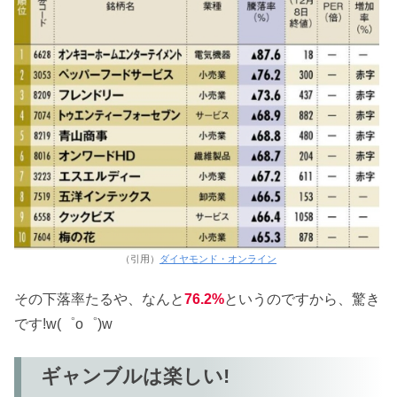
（引用）
ダイヤモンド・オンライン
その下落率たるや、なんと
76.2%
というのですから、驚き
です!w(゜o゜)w
ギャンブルは楽しい!