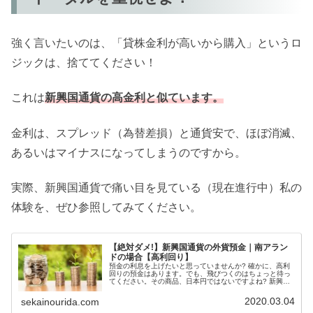
強く言いたいのは、「貸株金利が高いから購入」というロ
ジックは、捨ててください！
これは
新興国通貨の高金利と似ています。
金利は、スプレッド（為替差損）と通貨安で、ほぼ消滅、
あるいはマイナスになってしまうのですから。
実際、新興国通貨で痛い目を見ている（現在進行中）私の
体験を、ぜひ参照してみてください。
【絶対ダメ!】新興国通貨の外貨預金｜南アラン
ドの場合【高利回り】
預金の利息を上げたいと思っていませんか? 確かに、高利
回りの預金はあります。でも、飛びつくのはちょっと待っ
てください。その商品、日本円ではないですよね? 新興国
通貨の場合、利息よりも通貨自体の値下がりを気にしなけ
ればなりません。今日のような状況では、青ざめることに
2020.03.04
sekainourida.com
なります。