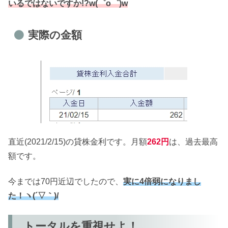
いるではないですか!?w(゜o゜)w
実際の金額
直近(2021/2/15)の貸株金利です。月額
262円
は、過去最高
額です。
今までは70円近辺でしたので、
実に4倍弱になりまし
た！ヽ(´▽｀)/
トータルを重視せよ！