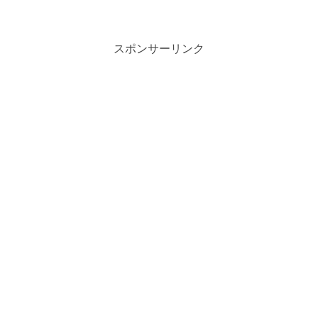
が、個別株を投げ売っています。薄情に
も打ち捨てられた株たち。その中に、あ
なたが応援したい企業の銘柄も、きっと
含まれているはずです。この際に安く買
っちゃいましょう!
スポンサーリンク