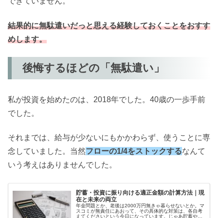
できていません。
結果的に無駄遣いだっと思える経験しておくことをおすす
めします。
後悔するほどの「無駄遣い」
私が投資を始めたのは、2018年でした。40歳の一歩手前
でした。
それまでは、給与が少ないにもかかわらず、使うことに専
念していました。当然
フローの1/4をストックする
なんて
いう考えはありませんでした。
貯蓄・投資に振り向ける適正金額の計算方法｜現
在と未来の両立
年金問題とか、老後は2000万円無きゃ暮らせないとか。マ
スコミが無責任にあおって、その具体的な対策は、各自考
えてくださいという今日になっています。じゃあ貯蓄や投