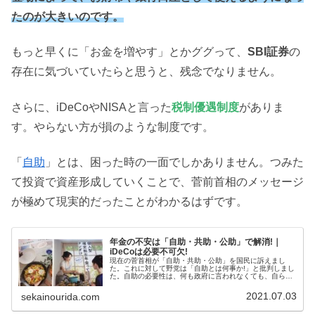
たのが大きいのです。
もっと早くに「お金を増やす」とかググって、
SBI証券
の
存在に気づいていたらと思うと、残念でなりません。
さらに、iDeCoやNISAと言った
税制優遇制度
がありま
す。やらない方が損のような制度です。
「
自助
」とは、困った時の一面でしかありません。つみた
て投資で資産形成していくことで、菅前首相のメッセージ
が極めて現実的だったことがわかるはずです。
年金の不安は「自助・共助・公助」で解消!｜
iDeCoは必要不可欠!
現在の菅首相が「自助・共助・公助」を国民に訴えまし
た。これに対して野党は「自助とは何事か!」と批判しまし
た。自助の必要性は、何も政府に言われなくても、自らや
ってきたはずです。ではなぜ、こんなことを首相が訴えた
のでしょうか? それは【iDeCo】の普及にほかなりませ
2021.07.03
sekainourida.com
ん。