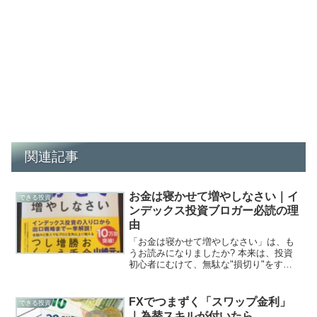
関連記事
お金は寝かせて増やしなさい｜イ
できる投資
ンデックス投資ブロガー必読の理
由
「お金は寝かせて増やしなさい」は、も
うお読みになりましたか? 本来は、投資
初心者にむけて、無駄な"損切り"をする
前に読むべき著書でしょう。別の効用と
して、特にブロガーの方には、記事作成
の面でも参考になる良書です。
FXでつまずく「スワップ金利」
できる投資
｜為替スキルが付いたら