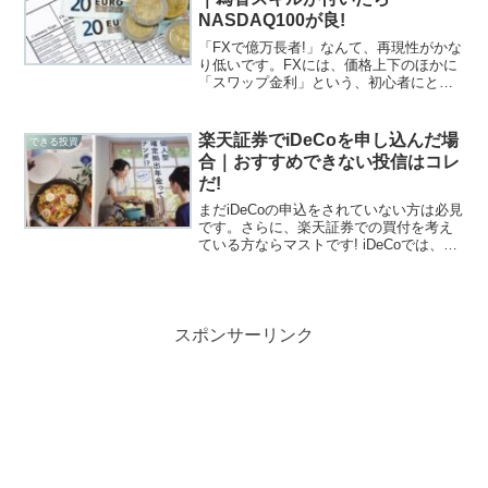
NASDAQ100が良!
「FXで億万長者!」なんて、再現性がかな
り低いです。FXには、価格上下のほかに
「スワップ金利」という、初心者にとっ
て非常に厄介な"おまけ"が付いていま
す。スワップ金利にメリットを感じるく
らいなら、いっそ「NASDAQ100」に投
楽天証券でiDeCoを申し込んだ場
できる投資
資できるETF【QQQ】を購入しましょう!
合｜おすすめできない投信はコレ
だ!
まだiDeCoの申込をされていない方は必見
です。さらに、楽天証券での買付を考え
ている方ならマストです! iDeCoでは、実
は投信購入の初心者を取り込もうとする
投信が混じっています。コスパを中心
に、それらの商品を指摘してみましたの
で、参考にしてください。
スポンサーリンク