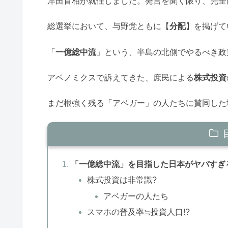
岸田首相が就任しました。発言を聞く限り、完全
総選挙において、与野党ともに【
分配
】を掲げて
「
一億総中流
」という、半島の北側でやるべき政
アベノミクスで訴えてきた、庶民による
株式投資
まだ根強く残る「アベガー」の人たちに賛同した
「一億総中流」を目指した日本がヤバすぎ
株式投資は非常識?
アベガーの人たち
スマホの普及率≒投資人口!?