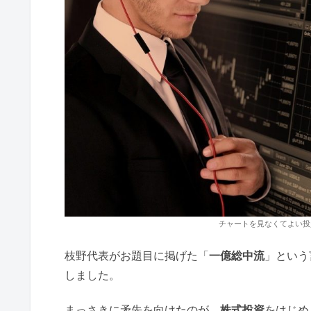
チャートを見なくてよい投
枝野代表がお題目に掲げた「
一億総中流
」という
しました。
まっさきに矛先を向けたのが、
株式投資
をはじめ