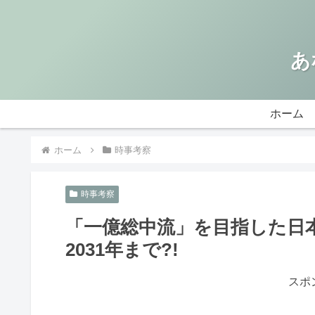
あ
ホーム
ホーム
時事考察
時事考察
「一億総中流」を目指した日本
2031年まで?!
スポ