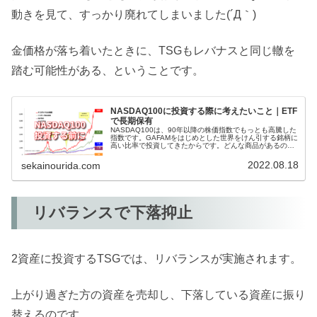
動きを見て、すっかり廃れてしまいました(´Д｀)
金価格が落ち着いたときに、TSGもレバナスと同じ轍を
踏む可能性がある、ということです。
NASDAQ100に投資する際に考えたいこと｜ETF
で長期保有
NASDAQ100は、90年以降の株価指数でもっとも高騰した
指数です。GAFAMをはじめとした世界をけん引する銘柄に
高い比率で投資してきたからです。どんな商品があるの
か、つみたてNISAは使えるのか。全資産をNASDAQ100に
投資しようとしている方は必見です!
2022.08.18
sekainourida.com
リバランスで下落抑止
2資産に投資するTSGでは、リバランスが実施されます。
上がり過ぎた方の資産を売却し、下落している資産に振り
替えるのです。