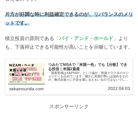
片方が好調な時に利益確定できるのが、リバランスのメリ
ットです。
積立投資の原則である「
バイ・アンド・ホールド
」より
も、下落抑止できる可能性が高いことを示唆しています。
つみたてNISAで「米国一色」でも【分散】でき
る投信｜米国2資産
「資産形成はS&P500!」という論が、投資クラスタのマジ
ョリティを占めています。確かに米国の勢いは認めるもの
の、株式全振りに不安を感じる人もいるのではないでしょ
うか? 米国集中でも、株式以外の資産があって、さらに
【つみたてNISA】対象の投信がありました!
2022.04.03
sekainourida.com
スポンサーリンク