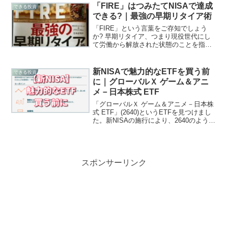
良質な【ETF】がおすすめです。
「FIRE」はつみたてNISAで達成
できる投資
できる?｜最強の早期リタイア術
「FIRE」という言葉をご存知でしょう
か? 早期リタイア、つまり現役世代にし
て労働から解放された状態のことを指し
ます。FIREを実現するためには、投資す
ることが必須条件です。投資と言えば、
誰もが可能な「つみたてNISA」ができま
新NISAで魅力的なETFを買う前
できる投資
した。とは言えそれだけでは、FIREでき
に｜グローバルＸ ゲーム＆アニ
ないようです。
メ－日本株式 ETF
「グローバルＸ ゲーム＆アニメ－日本株
式 ETF」(2640)というETFを見つけまし
た。新NISAの施行により、2640のような
一見魅力的なETFが、これからどんどん
設定されていることが予想されます。投
資先銘柄だけ見てETFを購入すると、後
悔することになりますよ!
スポンサーリンク